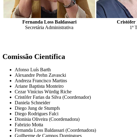
Fernanda Loss Baldassari
Cristófer
Secretária Administrativa
1ª 
Comissão Científica
Afonso Luís Barth
Alexandre Prehn Zavascki
Andreza Francisco Martins
Ariane Baptista Monteiro
Cezar Vinícius Würdig Riche
Cristófer Farias da Silva (Coordenador)
Daniela Schneider
Diego Jung de Stumpfs
Diego Rodrigues Falci
Dionisia Oliveira (Coordenadora)
Fabrizio Motta
Fernanda Loss Baldassari (Coordenadora)
Guilherme de Campos Domingues