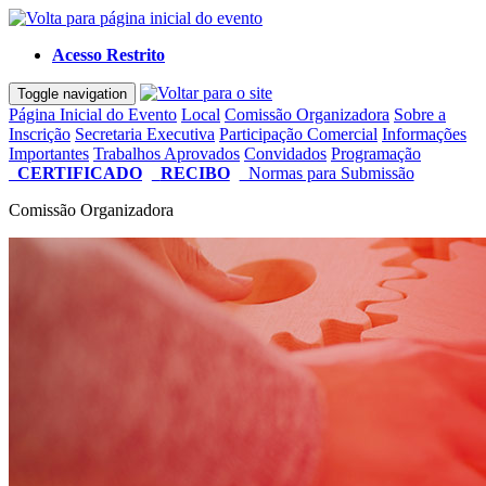
Acesso Restrito
Toggle navigation
Página Inicial do Evento
Local
Comissão Organizadora
Sobre a
Inscrição
Secretaria Executiva
Participação Comercial
Informações
Importantes
Trabalhos Aprovados
Convidados
Programação
CERTIFICADO
RECIBO
Normas para Submissão
Comissão Organizadora