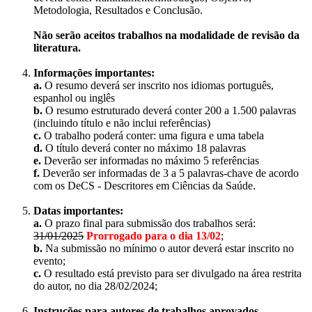
Metodologia, Resultados e Conclusão.
Não serão aceitos trabalhos na modalidade de revisão da
literatura.
Informações importantes:
a.
O resumo deverá ser inscrito nos idiomas português,
espanhol ou inglês
b.
O resumo estruturado deverá conter 200 a 1.500 palavras
(incluindo título e não inclui referências)
c.
O trabalho poderá conter: uma figura e uma tabela
d.
O título deverá conter no máximo 18 palavras
e.
Deverão ser informadas no máximo 5 referências
f.
Deverão ser informadas de 3 a 5 palavras-chave de acordo
com os DeCS - Descritores em Ciências da Saúde.
Datas importantes:
a.
O prazo final para submissão dos trabalhos será:
31/01/2025
Prorrogado para o dia 13/02
;
b.
Na submissão no mínimo o autor deverá estar inscrito no
evento;
c.
O resultado está previsto para ser divulgado na área restrita
do autor, no dia 28/02/2024;
Instruções para autores de trabalhos aprovados