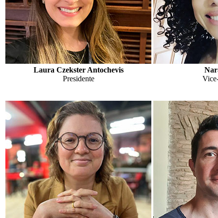
Laura Czekster Antochevis
Nar
Presidente
Vice